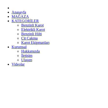
Anasayfa
MAĞAZA
KATEGORİLER
Benzinli Karot
Elektrikli Karot
Benzinli Hilti
Çit Çakma
Karot Ekipmanları
Kurumsal
Hakkımızda
İletişim
Ulaşım
Videolar
0536 298 94 34