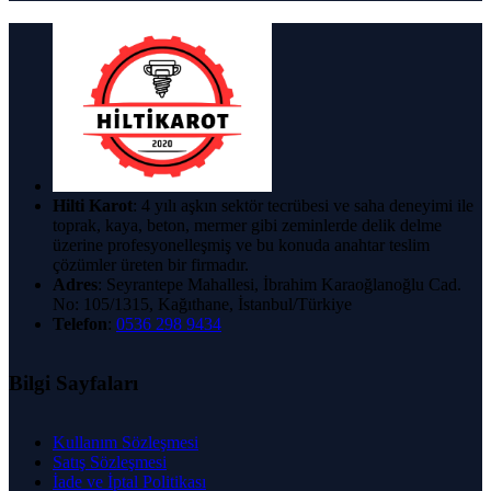
Hilti Karot
: 4 yılı aşkın sektör tecrübesi ve saha deneyimi ile
toprak, kaya, beton, mermer gibi zeminlerde delik delme
üzerine profesyonelleşmiş ve bu konuda anahtar teslim
çözümler üreten bir firmadır.
Adres
: Seyrantepe Mahallesi, İbrahim Karaoğlanoğlu Cad.
No: 105/1315, Kağıthane, İstanbul/Türkiye
Telefon
:
0536 298 9434
Bilgi Sayfaları
Kullanım Sözleşmesi
Satış Sözleşmesi
İade ve İptal Politikası