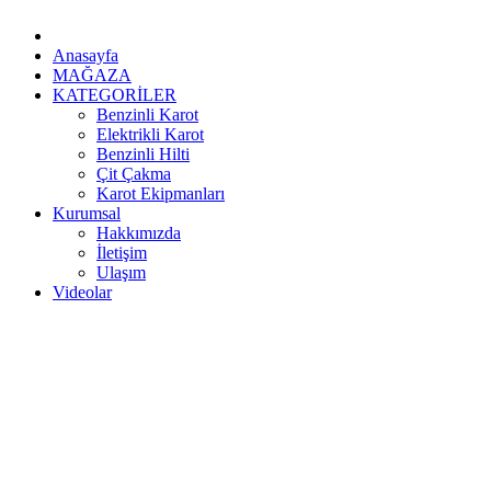
Anasayfa
MAĞAZA
KATEGORİLER
Benzinli Karot
Elektrikli Karot
Benzinli Hilti
Çit Çakma
Karot Ekipmanları
Kurumsal
Hakkımızda
İletişim
Ulaşım
Videolar
0536 298 94 34