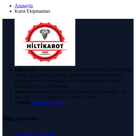
Anasayfa
Karot Ekipmanları
Hilti Karot
: 4 yılı aşkın sektör tecrübesi ve saha deneyimi ile
toprak, kaya, beton, mermer gibi zeminlerde delik delme
üzerine profesyonelleşmiş ve bu konuda anahtar teslim
çözümler üreten bir firmadır.
Adres
: Seyrantepe Mahallesi, İbrahim Karaoğlanoğlu Cad.
No: 105/1315, Kağıthane, İstanbul/Türkiye
Telefon
:
0536 298 9434
Bilgi Sayfaları
Kullanım Sözleşmesi